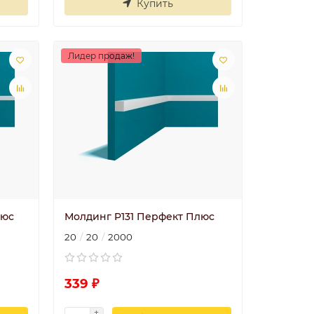
Купить
Лидер продаж!
люс
Молдинг P131 Перфект Плюс
20
20
2000
339 ₽