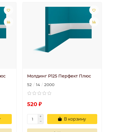
люс
Молдинг P125 Перфект Плюс
52
14
2000
520 ₽
у
В корзину