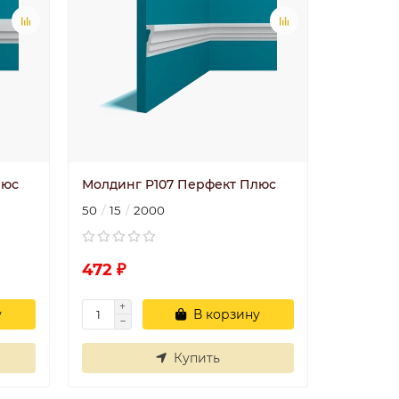
люс
Молдинг P107 Перфект Плюс
50
15
2000
472 ₽
у
В корзину
Купить