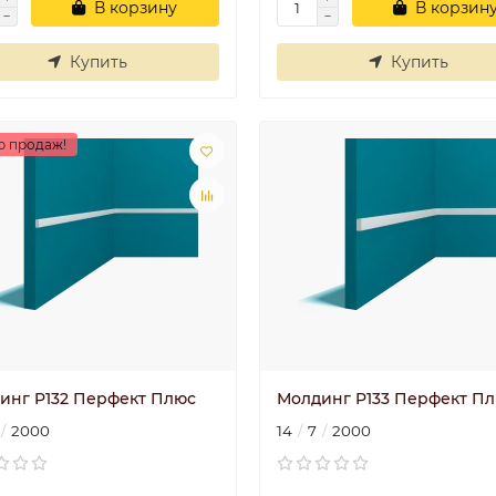
В корзину
В корзин
Купить
Купить
р продаж!
инг P132 Перфект Плюс
Молдинг P133 Перфект П
2000
14
7
2000