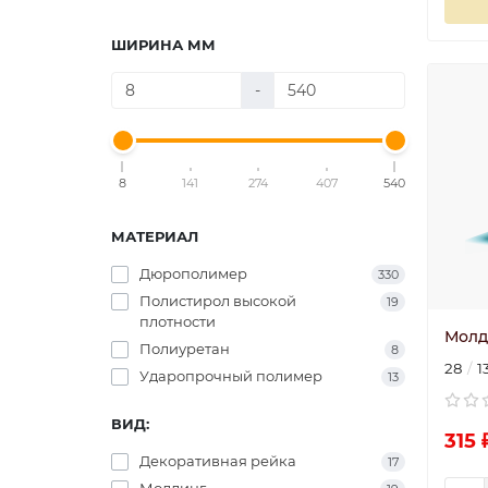
ШИРИНА ММ
-
8
141
274
407
540
МАТЕРИАЛ
Дюрополимер
330
Полистирол высокой
19
плотности
Молд
Полиуретан
8
28
1
Ударопрочный полимер
13
ВИД:
315 
Декоративная рейка
17