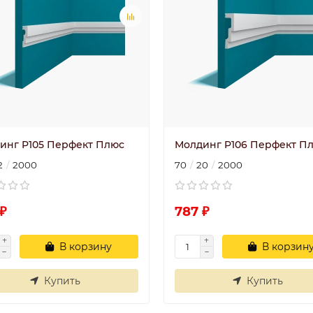
инг P105 Перфект Плюс
Молдинг P106 Перфект П
2
2000
70
20
2000
₽
787 ₽
В корзину
В корзин
Купить
Купить