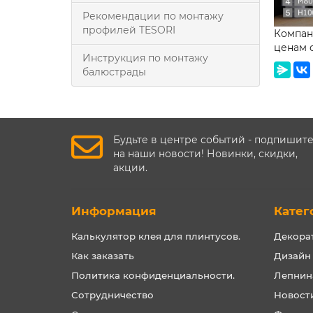
Рекомендации по монтажу
профилей TESORI
Компан
ценам 
Инструкция по монтажу
балюстрады
Будьте в центре событий - подпишит
на наши новости! Новинки, скидки,
акции.
Информация
Катег
Калькулятор клея для плинтусов.
Декора
Как заказать
Дизайн
Политика конфиденциальности.
Лепнин
Сотрудничество
Новост