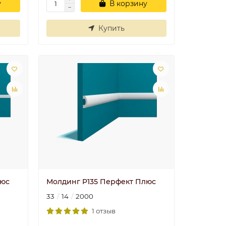
у
В корзину
Купить
люс
Молдинг P135 Перфект Плюс
33
14
2000
1 отзыв