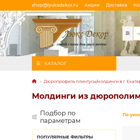
shop@lyuksdekor.ru
Акции
Доставка
Ко
КАТАЛОГ
Дюропрофиль плинтусы/молдинги в г. Екат
Молдинги из дюрополи
Подбор по
По умо
параметрам
ПОПУЛЯРНЫЕ ФИЛЬТРЫ