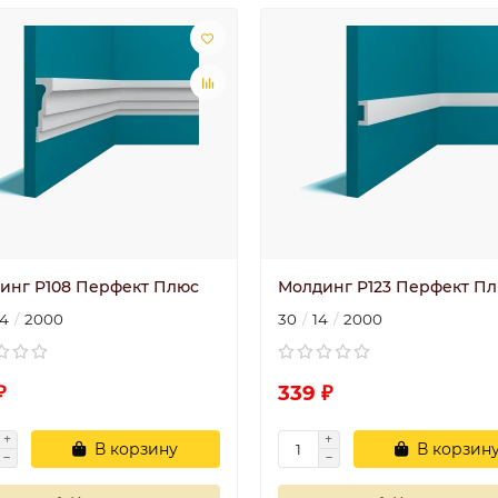
инг P108 Перфект Плюс
Молдинг P123 Перфект П
4
2000
30
14
2000
₽
339 ₽
В корзину
В корзин