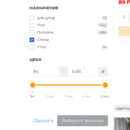
89 ₽
НАЗНАЧЕНИЕ
для штор
+3
Пол
+342
Потолок
+584
Стена
Угол
+4
ЦЕНА
-
₽
84
1 тыс.
3 тыс.
4 тыс.
5 тыс.
Цветны
Сбросить
Выберите фильтры