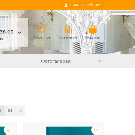
Личный кабинет
-38-95
в
Избранное
Сравнение
Корзина
Фотогалерея