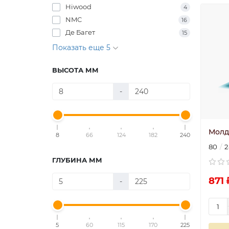
Hiwood
4
NMC
16
Де Багет
15
Показать еще 5
ВЫСОТА ММ
-
Молд
8
66
124
182
240
80
2
ГЛУБИНА ММ
871 
-
5
60
115
170
225