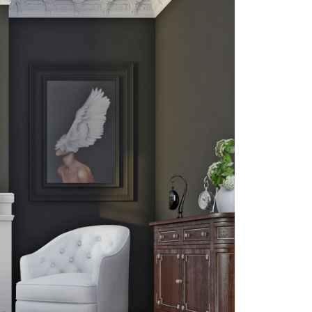
Угол У4 40x40
20
Угол смотрится
классно, советую..
5
Николай
30.06.2025