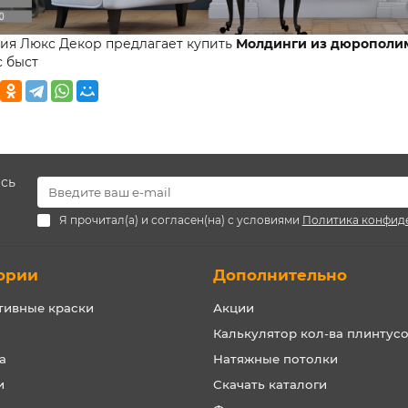
ия Люкс Декор предлагает купить
Молдинги из дюрополи
с быст
есь
Я прочитал(а) и согласен(на) с условиями
Политика конфид
ории
Дополнительно
тивные краски
Акции
Калькулятор кол-ва плинтус
а
Натяжные потолки
и
Скачать каталоги