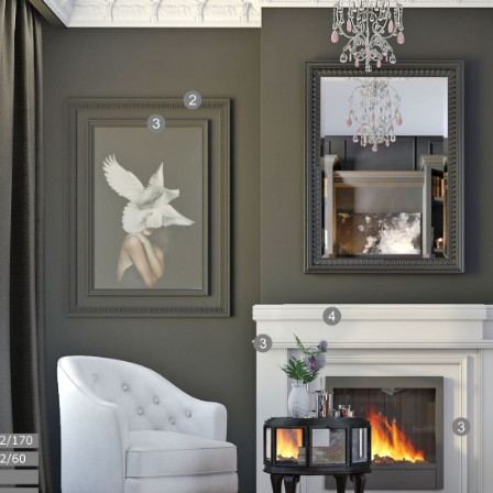
Плинтус
Плинтус
потолочный П 20
потолочный П 
100/40
100/40
..
..
Валентина
30.06.2025
Ира
30.06.202