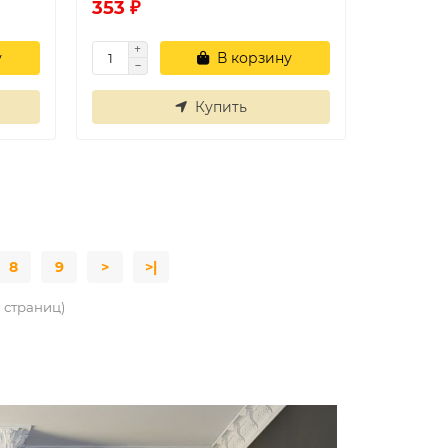
353 ₽
у
В корзину
Купить
8
9
>
>|
1 страниц)