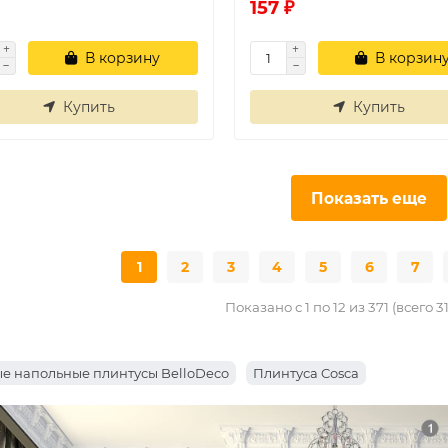
157 ₽
В корзину
В корзин
Купить
Купить
Показать еще
1
2
3
4
5
6
7
Показано с 1 по 12 из 371 (всего 3
е напольные плинтусы BelloDeco
Плинтуса Cosca