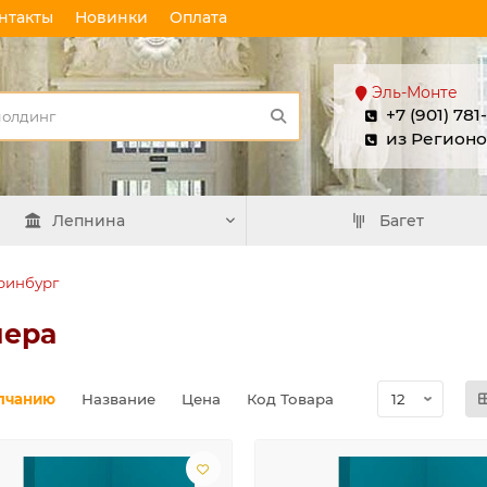
нтакты
Новинки
Оплата
Эль-Монте
+7 (901) 781
из Регионо
Лепнина
Багет
еринбург
мера
лчанию
Название
Цена
Код Товара