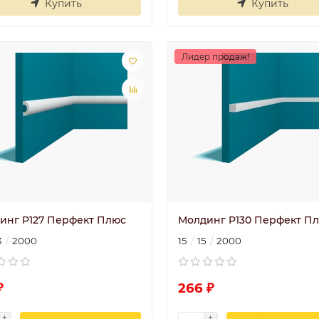
Купить
Купить
Лидер продаж!
инг P127 Перфект Плюс
Молдинг P130 Перфект П
3
2000
15
15
2000
₽
266 ₽