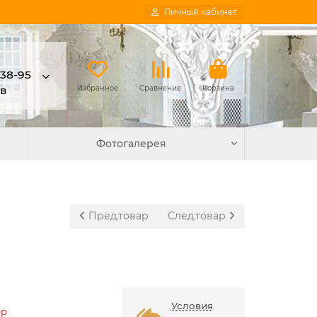
Личный кабинет
-38-95
в
Избранное
Сравнение
Корзина
Фотогалерея
Пред.товар
След.товар
Условия
ер