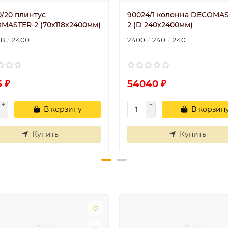
0/20 плинтус
90024/1 колонна DECOMAS
MASTER-2 (70х118х2400мм)
2 (D 240х2400мм)
18
2400
2400
240
240
 ₽
54040 ₽
В корзину
В корзин
Купить
Купить