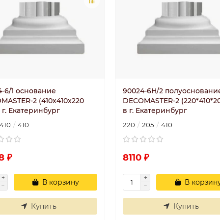
4-6/1 основание
90024-6H/2 полуосновани
MASTER-2 (410x410x220
DECOMASTER-2 (220*410*2
 г. Екатеринбург
в г. Екатеринбург
410
410
220
205
410
8 ₽
8110 ₽
В корзину
В корзин
Купить
Купить