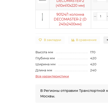
DECOMASTER-2
(410x410x220 мм)
90124/1 колонна
DECOMASTER-2 (D
240х2400мм)
В закладки
В сравнение
Высота мм
170
Глубина мм
420
Ширина мм
420
Длина мм
240
Все характеристики
В Регионы отправим Транспортной 
Москвы.