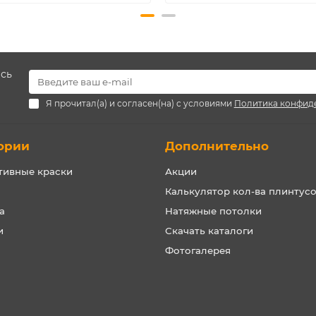
есь
Я прочитал(а) и согласен(на) с условиями
Политика конфид
ории
Дополнительно
тивные краски
Акции
Калькулятор кол-ва плинтус
а
Натяжные потолки
и
Скачать каталоги
Фотогалерея