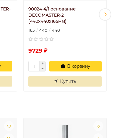
TER-
90024-4/1 основание
90024-6/
DECOMASTER-2
DECOMAS
(440х440х165мм)
мм)
165
440
440
220
410
9729 ₽
16218 ₽
у
В корзину
Купить