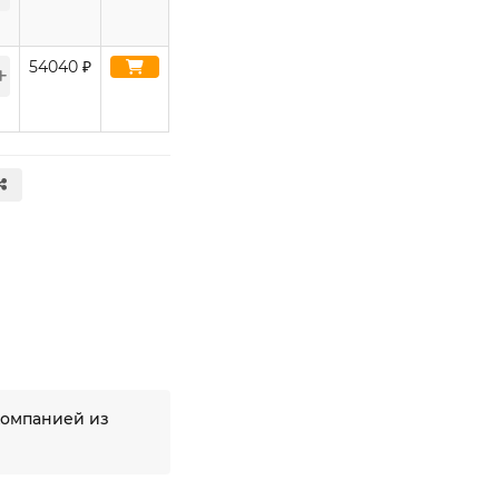
54040
₽
компанией из