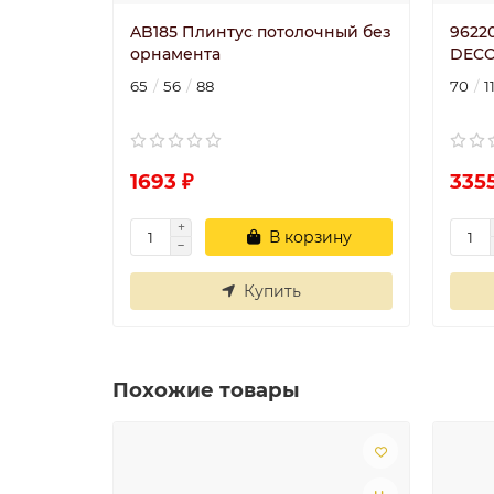
AB185 Плинтус потолочный без
9622
орнамента
DECO
65
56
88
70
1
1693 ₽
3355
В корзину
Купить
Похожие товары