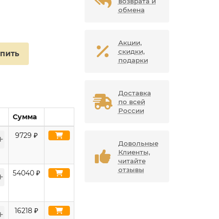
возврата и
обмена
Акции,
скидки,
упить
подарки
Доставка
по всей
России
Сумма
9729
₽
Довольные
Клиенты,
читайте
отзывы
54040
₽
16218
₽