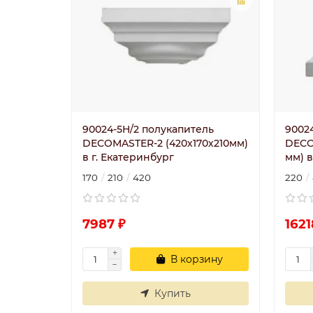
90024-5H/2 полукапитель
9002
DECOMASTER-2 (420х170х210мм)
DECO
в г. Екатеринбург
мм) в
170
210
420
220
7987 ₽
1621
В корзину
Купить