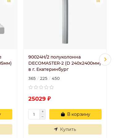
е
90024H/2 полуколонна
90030/1
05мм)
DECOMASTER-2 (D 240х2400мм)
2 (D 300
в г. Екатеринбург
Екатери
365
225
450
2400
3
25029 ₽
72456 
у
В корзину
Купить