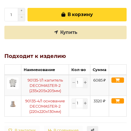
В корзину
Купить
Подходит к изделию
Наименование
Кол-во
Сумма
90135-1/1 капитель
6085
₽
DECOMASTER-2
(235х205х205мм)
90135-4/1 основание
3320
₽
DECOMASTER-2
(220х220х130мм)
В закладки
В сравнение