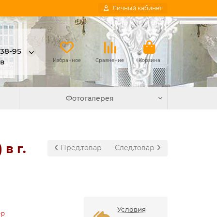
Личный кабинет
-38-95
в
Избранное
Сравнение
Корзина
Фотогалерея
в г.
Пред.товар
След.товар
Условия
ер