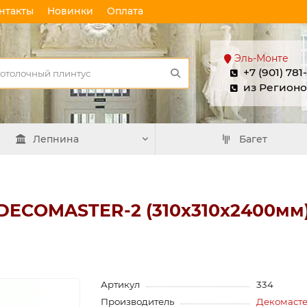
нтакты
Новинки
Оплата
Эль-Монте
+7 (901) 781
из Регионо
Лепнина
Багет
 DECOMASTER-2 (310х310х2400мм) 
Артикул
334
Производитель
Декомаст