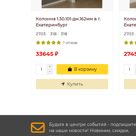
Колонна 1.30.101-дм.162мм в г.
Колон
Екатеринбург
Екат
2703
318
318
2703
1 отзыв
33645 ₽
274
В корзину
Купить
Будьте в центре событий - подпишит
на наши новости! Новинки, скидки,