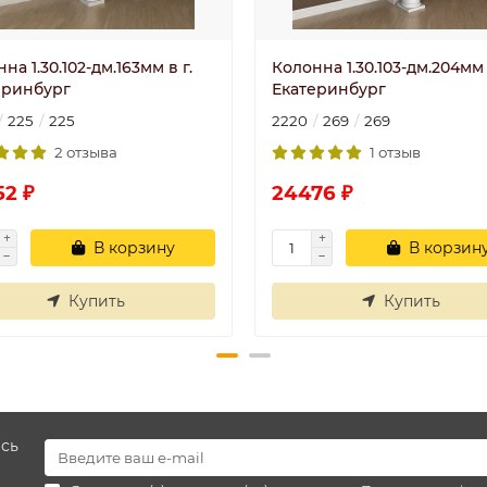
на 1.30.102-дм.163мм в г.
Колонна 1.30.103-дм.204мм 
еринбург
Екатеринбург
225
225
2220
269
269
2 отзыва
1 отзыв
52 ₽
24476 ₽
В корзину
В корзин
Купить
Купить
есь