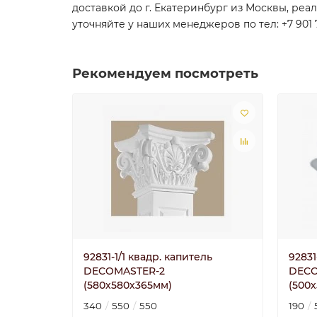
доставкой до г. Екатеринбург из Москвы, реа
уточняйте у наших менеджеров по тел: +7 901 
Рекомендуем посмотреть
92831-1/1 квадр. капитель
92831
DECOMASTER-2
DECO
(580х580х365мм)
(500
340
550
550
190