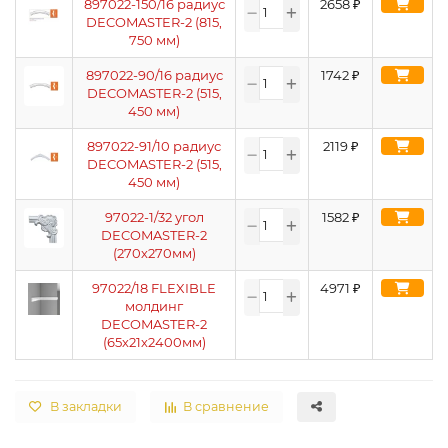
897022-150/16 радиус
2658
₽
DECOMASTER-2 (815,
750 мм)
897022-90/16 радиус
1742
₽
DECOMASTER-2 (515,
450 мм)
897022-91/10 радиус
2119
₽
DECOMASTER-2 (515,
450 мм)
97022-1/32 угол
1582
₽
DECOMASTER-2
(270х270мм)
97022/18 FLEXIBLE
4971
₽
молдинг
DECOMASTER-2
(65х21х2400мм)
В закладки
В сравнение