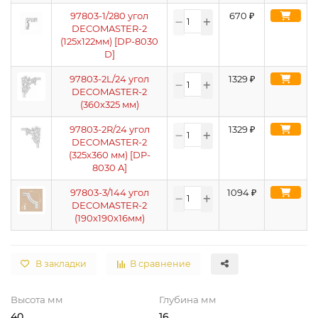
97803-1/280 угол
670
₽
DECOMASTER-2
(125х122мм) [DP-8030
D]
97803-2L/24 угол
1329
₽
DECOMASTER-2
(360х325 мм)
97803-2R/24 угол
1329
₽
DECOMASTER-2
(325х360 мм) [DP-
8030 A]
97803-3/144 угол
1094
₽
DECOMASTER-2
(190х190х16мм)
В закладки
В сравнение
Высота мм
Глубина мм
40
16