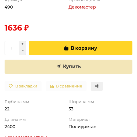
490
Декомастер
1636 ₽
В корзину
Купить
В закладки
В сравнение
Глубина мм
Ширина мм
22
53
Длина мм
Материал
2400
Полиуретан