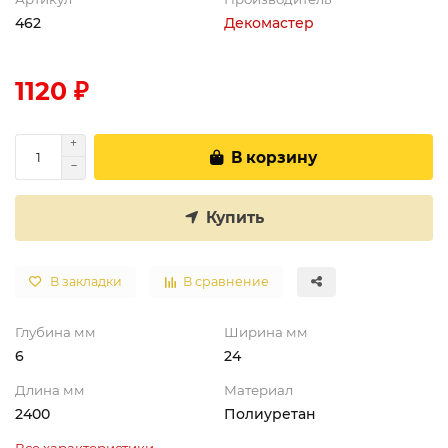
462
Декомастер
1120 ₽
В корзину
Купить
В закладки
В сравнение
Глубина мм
Ширина мм
6
24
Длина мм
Материал
2400
Полиуретан