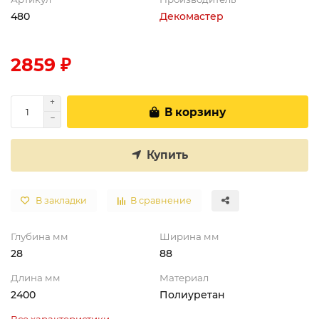
480
Декомастер
2859 ₽
В корзину
Купить
В закладки
В сравнение
Глубина мм
Ширина мм
28
88
Длина мм
Материал
2400
Полиуретан