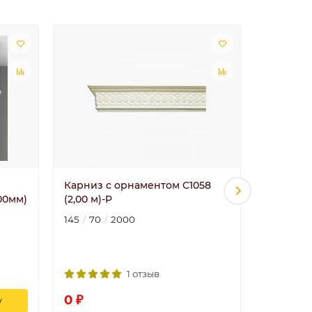
Карниз с орнаментом C1058
Молдинг
00мм)
(2,00 м)-P
(2,00 м)
145
70
2000
19
77
2
1 отзыв
0 ₽
0 ₽
у