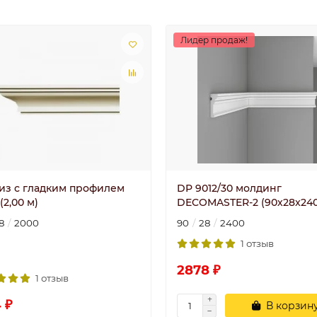
Лидер продаж!
из с гладким профилем
DP 9012/30 молдинг
(2,00 м)
DECOMASTER-2 (90х28x24
8
2000
90
28
2400
1 отзыв
2878 ₽
1 отзыв
 ₽
В корзин