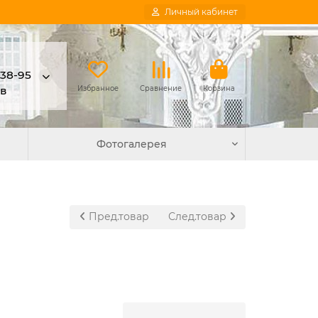
Личный кабинет
-38-95
в
Избранное
Сравнение
Корзина
Фотогалерея
Пред.товар
След.товар