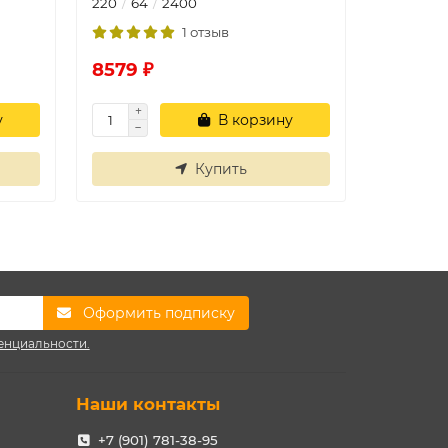
220
64
2400
150
40
1 отзыв
8579 ₽
4131 ₽
у
В корзину
Купить
Оформить подписку
енциальности.
Наши контакты
+7 (901) 781-38-95