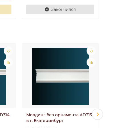
Закончился
Лидер пр
D314
Молдинг без орнамента AD315
Молдинг
в г. Екатеринбург
в г. Ека