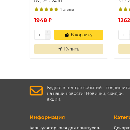
85
25
2400
50
2
1 отзыв
1948 ₽
1262
В корзину
Купить
Будьте в центре событий - подпишит
на наши новости! Новинки, скидки,
акции.
Информация
Катег
Калькулятор клея для плинтусов.
Декора