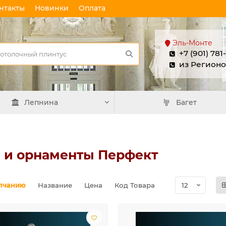
нтакты
Новинки
Оплата
Эль-Монте
+7 (901) 781
из Регионо
Лепнина
Багет
 и орнаменты Перфект
лчанию
Название
Цена
Код Товара