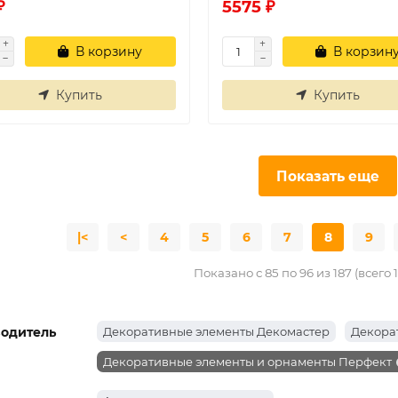
₽
5575 ₽
В корзину
В корзин
Купить
Купить
Показать еще
|<
<
4
5
6
7
8
9
Показано с 85 по 96 из 187 (всего 
одитель
Декоративные элементы Декомастер
Декора
Декоративные элементы и орнаменты Перфект