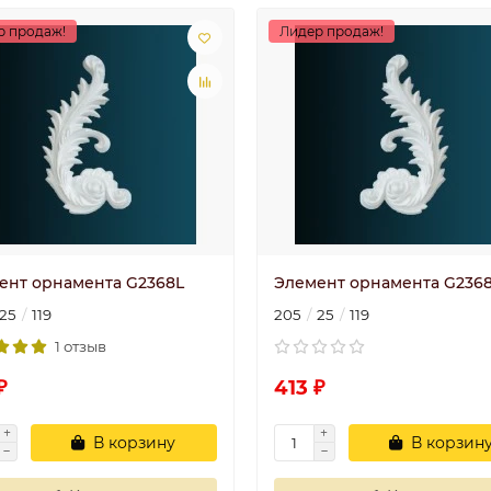
р продаж!
Лидер продаж!
ент орнамента G2368L
Элемент орнамента G236
25
119
205
25
119
1 отзыв
₽
413 ₽
В корзину
В корзин