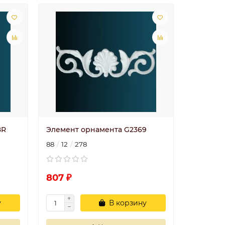
8R
Элемент орнамента G2369
88
12
278
807 ₽
у
В корзину