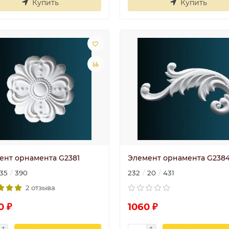
Купить
Купить
ент орнамента G2381
Элемент орнамента G238
Плинтус
Плинтус
35
390
232
20
431
потолочный П 20
потолочный П 
100/40
100/40
2 отзыва
..
..
0 ₽
1060 ₽
Валентина
30.06.2025
Ира
30.06.202