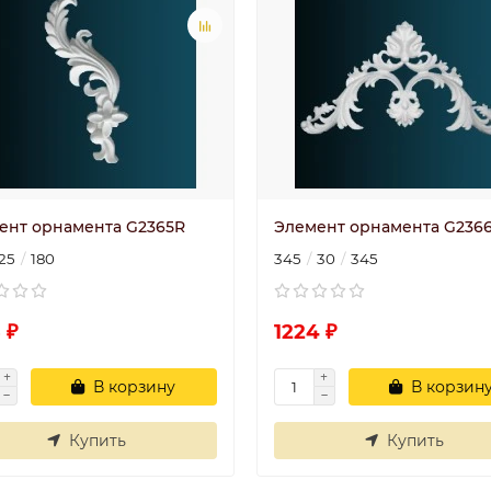
ент орнамента G2365R
Элемент орнамента G236
25
180
345
30
345
 ₽
1224 ₽
В корзину
В корзин
Купить
Купить