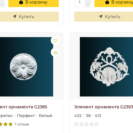
В корзину
В корзин
Купить
Купить
ент орнамента G2385
Элемент орнамента G239
уретан
Перфект
Белый
432
38
413
1 отзыв