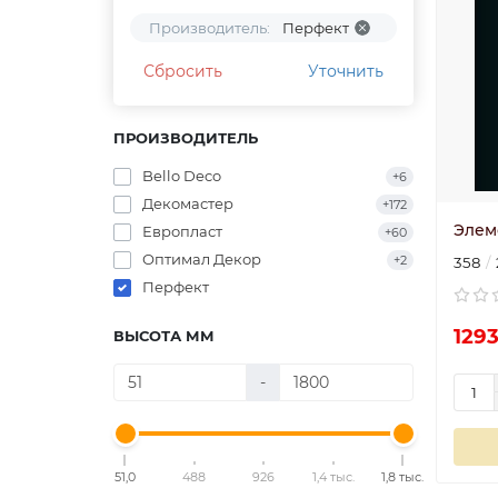
Производитель:
Перфект
Сбросить
Уточнить
ПРОИЗВОДИТЕЛЬ
Bello Deco
+6
Декомастер
+172
Элем
Европласт
+60
Оптимал Декор
+2
358
Перфект
1293
ВЫСОТА ММ
-
51,0
488
926
1,4 тыс.
1,8 тыс.