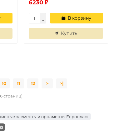
6230 ₽
у
В корзину
Купить
10
11
12
>
>|
16 страниц)
тивные элементы и орнаменты Европласт