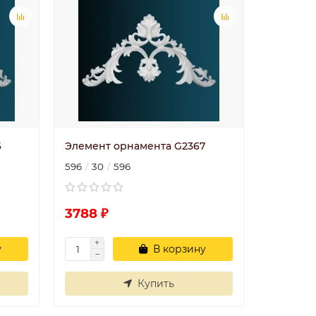
6
Элемент орнамента G2367
596
30
596
3788 ₽
у
В корзину
Купить