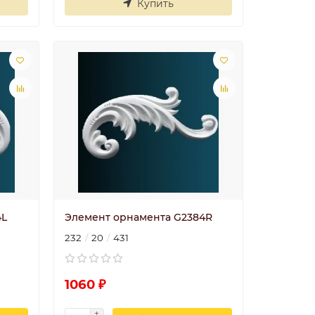
Купить
4L
Элемент орнамента G2384R
Угол У4 40x40
232
20
431
20
Угол смотрится
классно, советую..
1060 ₽
5
Николай
30.06.2025