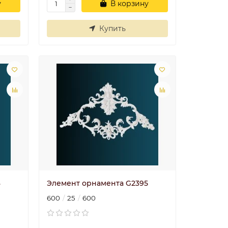
у
В корзину
Купить
3
Элемент орнамента G2395
600
25
600