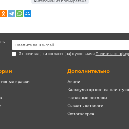
Ангелочки из полиуретана
есь
Я прочитал(а) и согласен(на) с условиями
Политика конфид
ории
Дополнительно
тивные краски
Акции
Калькулятор кол-ва плинтус
а
Натяжные потолки
и
Скачать каталоги
Фотогалерея