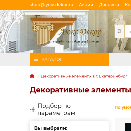
shop@lyuksdekor.ru
Акции
Доставка
Ко
КАТАЛОГ
Декоративные элементы в г. Екатеринбург
Декоративные элементы
Подбор по
По умо
параметрам
Вы выбрали: