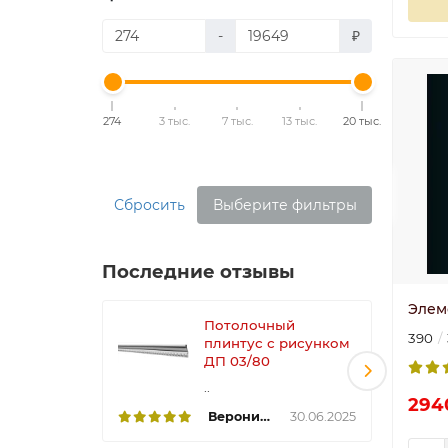
-
₽
274
3 тыс.
7 тыс.
13 тыс.
20 тыс.
Сбросить
Выберите фильтры
Последние отзывы
Элем
Потолочный
390
плинтус с рисунком
ДП 03/80
..
294
Вероника
30.06.2025