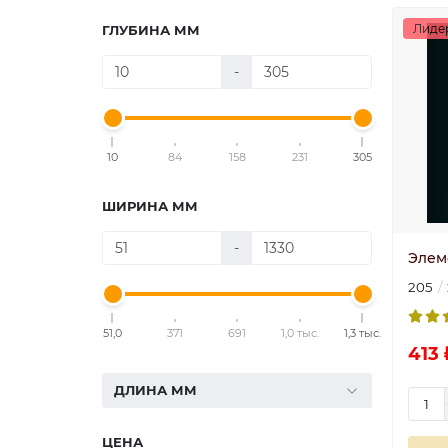
Лиде
ГЛУБИНА ММ
-
10
84
158
231
305
ШИРИНА ММ
-
Элем
205
51,0
371
691
1,0 тыс.
1,3 тыс.
413 
ДЛИНА ММ
ЦЕНА