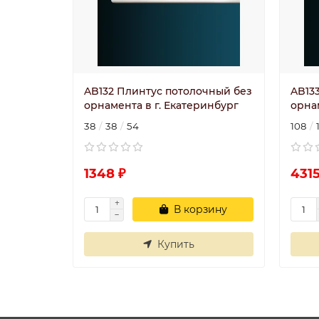
AB132 Плинтус потолочный без
AB13
орнамента в г. Екатеринбург
орна
38
38
54
108
1348 ₽
4315
В корзину
Купить