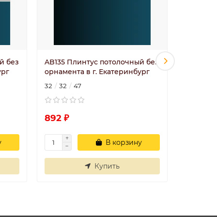
й без
AB135 Плинтус потолочный без
AB136 П
ург
орнамента в г. Екатеринбург
орнамент
32
32
47
40
40
892 ₽
1211 ₽
у
В корзину
Купить