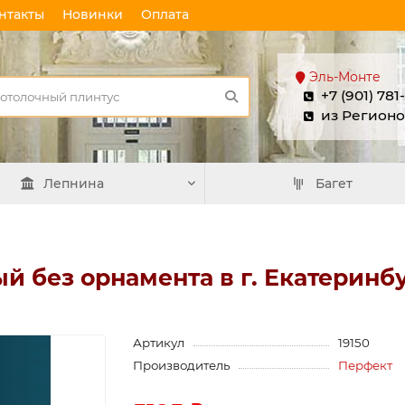
нтакты
Новинки
Оплата
Эль-Монте
+7 (901) 781
из Регионо
Лепнина
Багет
й без орнамента в г. Екатеринб
Артикул
19150
Производитель
Перфект