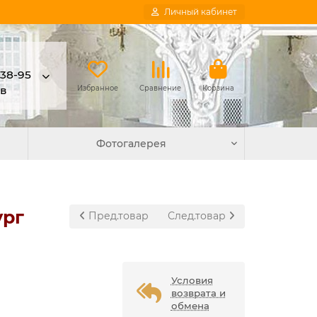
Личный кабинет
-38-95
в
Избранное
Сравнение
Корзина
Фотогалерея
ург
Пред.товар
След.товар
Условия
возврата и
обмена