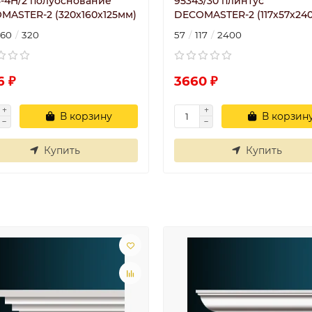
8-4H/2 полуоснование
95343/30 плинтус
MASTER-2 (320х160х125мм)
DECOMASTER-2 (117х57х24
160
320
57
117
2400
6 ₽
3660 ₽
В корзину
В корзин
Купить
Купить