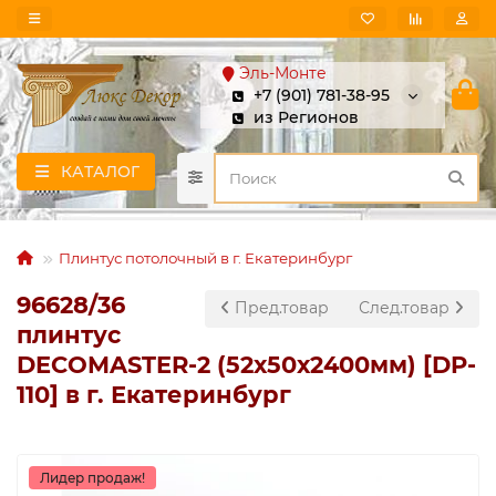
Эль-Монте
+7 (901) 781-38-95
из Регионов
КАТАЛОГ
Плинтус потолочный в г. Екатеринбург
96628/36
Пред.товар
След.товар
плинтус
DECOMASTER-2 (52х50х2400мм) [DP-
110] в г. Екатеринбург
Лидер продаж!