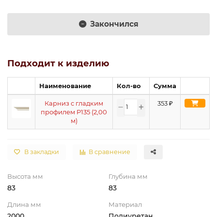
Закончился
Подходит к изделию
Наименование
Кол-во
Сумма
Карниз с гладким
353
₽
профилем P135 (2,00
м)
В закладки
В сравнение
Высота мм
Глубина мм
83
83
Длина мм
Материал
2000
Полиуретан