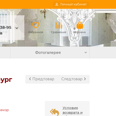
Личный кабинет
-38-95
в
Избранное
Сравнение
Корзина
Фотогалерея
бург
Пред.товар
След.товар
Условия
Декор
возврата и