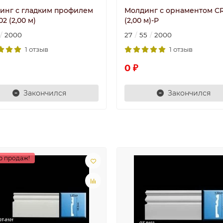
инг с гладким профилем
Молдинг с орнаментом CR
2 (2,00 м)
(2,00 м)-P
2000
27
55
2000
1 отзыв
1 отзыв
0 ₽
Закончился
Закончился
р продаж!