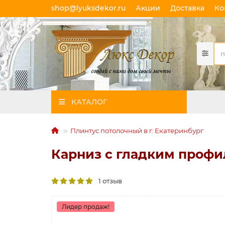
shop@lyuksdekor.ru
Акции
Доставка
Ко
КАТАЛОГ
Плинтус потолочный в г. Екатеринбург
Карниз с гладким профил
1 отзыв
Лидер продаж!