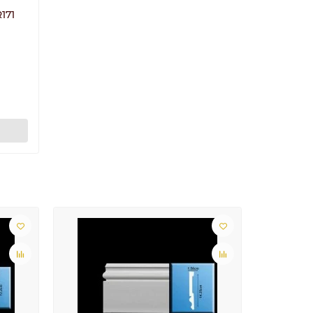
171
Лидер пр