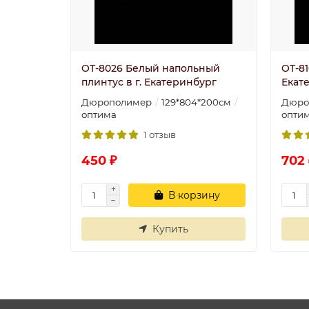
OT-8026 Белый напольный
OT-81
плинтус в г. Екатеринбург
Екат
Дюрополимер
129*804*200см
Дюро
оптима
опти
1 отзыв
450 ₽
702 
В корзину
Купить