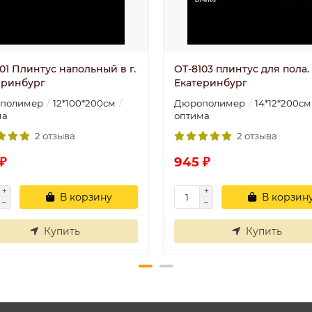
01 Плинтус напольный в г.
OT-8103 плинтус для пола. в
еринбург
Екатеринбург
полимер
12*100*200см
Дюрополимер
14*12*200см
ма
оптима
2 отзыва
2 отзыва
₽
945 ₽
В корзину
В корзин
Купить
Купить