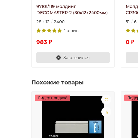
97101/119 молдинг
Молд
DECOMASTER-2 (30x12x2400мм)
CR300
28
12
2400
51
6
1 отзыв
983 ₽
0 ₽
Закончился
Похожие товары
Лидер продаж!
Лиде