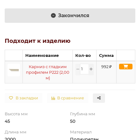
Закончился
Подходит к изделию
Наименование
Кол-во
Сумма
Карниз с гладким
992
₽
профилем P222 (2,00
м)
В закладки
В сравнение
Высота мм
Глубина мм
45
50
Длина мм
Материал
2000
Полиуретан