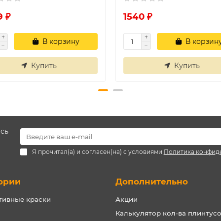
9 ₽
1540 ₽
В корзину
В корзин
Купить
Купить
есь
Я прочитал(а) и согласен(на) с условиями
Политика конфид
ории
Дополнительно
тивные краски
Акции
Калькулятор кол-ва плинтус