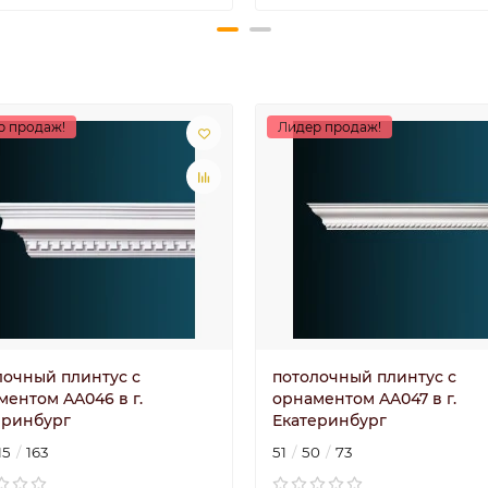
р продаж!
Лидер продаж!
лочный плинтус с
потолочный плинтус с
ментом AA046 в г.
орнаментом AA047 в г.
еринбург
Екатеринбург
15
163
51
50
73