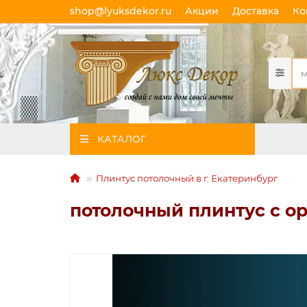
shop@lyuksdekor.ru
Акции
Доставка
Ко
КАТАЛОГ
Плинтус потолочный в г. Екатеринбург
потолочный плинтус с ор