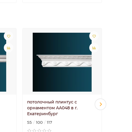
потолочный плинтус с
потолоч
орнаментом AA048 в г.
орнамент
Екатеринбург
Екатери
55
100
117
95
95