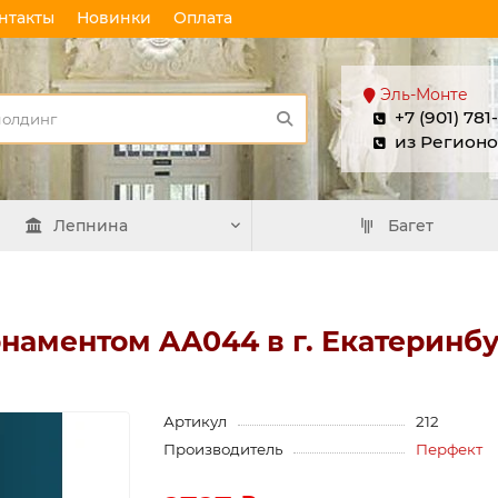
нтакты
Новинки
Оплата
Эль-Монте
+7 (901) 781
из Регионо
Лепнина
Багет
наментом AA044 в г. Екатеринб
Артикул
212
Производитель
Перфект