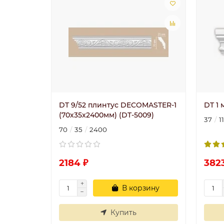
DT 9/52 плинтус DECOMASTER-1
DT 1
(70х35x2400мм) (DT-5009)
37
1
70
35
2400
2184 ₽
382
В корзину
Купить