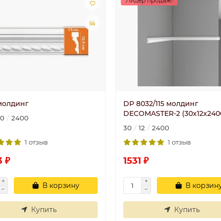
Лидер продаж!
 молдинг
DP 8032/115 молдинг
DECOMASTER-2 (30х12x240
10
2400
30
12
2400
1 отзыв
1 отзыв
3 ₽
1531 ₽
В корзину
В корзин
Купить
Купить