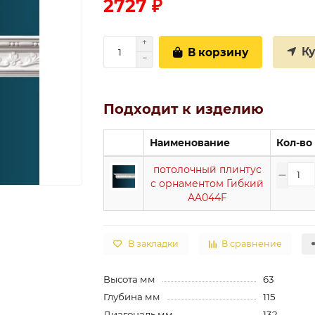
2727 ₽
К
В корзину
Подходит к изделию
Наименование
Кол-во
потолочный плинтус
с орнаментом Гибкий
AA044F
В закладки
В сравнение
Высота мм
63
Глубина мм
115
Диагональ мм
132