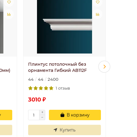
Плинтус потолочный без
122-42/1
0мм)
орнамента Гибкий AB112F
мм)
44
44
2400
72
72
1 отзыв
3010 ₽
2542 ₽
у
В корзину
Купить