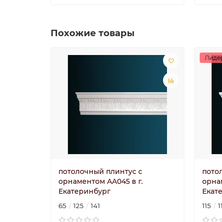
Похожие товары
Лиде
потолочный плинтус с
пото
орнаментом AA045 в г.
орна
Екатеринбург
Екат
65
125
141
115
1