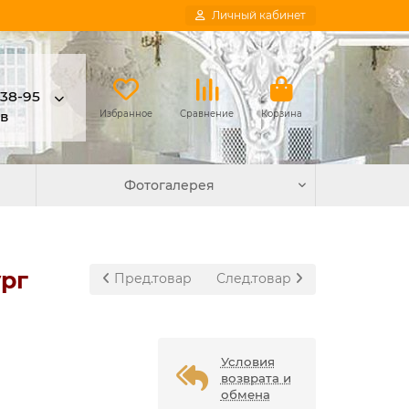
Личный кабинет
-38-95
в
Избранное
Сравнение
Корзина
Фотогалерея
ург
Пред.товар
След.товар
Условия
возврата и
обмена