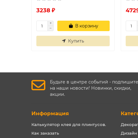
3238 ₽
472
В корзину
Купить
Будьте в центре событий - подпишит
на наши новости! Новинки, скидки,
акции.
Информация
Катег
Калькулятор клея для плинтусов.
Декора
Как заказать
Дизайн