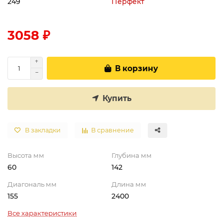
249
Перфект
3058 ₽
В корзину
Купить
В закладки
В сравнение
Высота мм
Глубина мм
60
142
Диагональ мм
Длина мм
155
2400
Все характеристики