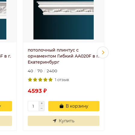
потолочный плинтус с
потолоч
 в г.
орнаментом Гибкий AA020F в г.
орнамент
Екатеринбург
Екатери
40
70
2400
72
72
1 отзыв
4593 ₽
5185 ₽
у
В корзину
Купить