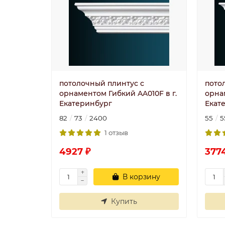
потолочный плинтус с
пото
орнаментом Гибкий AA010F в г.
орна
Екатеринбург
Екат
82
73
2400
55
5
1 отзыв
4927 ₽
377
В корзину
Купить