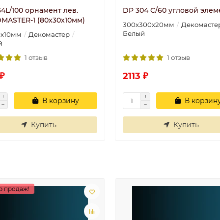
4L/100 орнамент лев.
DP 304 C/60 угловой элем
MASTER-1 (80х30х10мм)
300х300х20мм
Декомасте
Белый
0х10мм
Декомастер
й
1 отзыв
1 отзыв
₽
2113 ₽
В корзину
В корзин
Купить
Купить
р продаж!