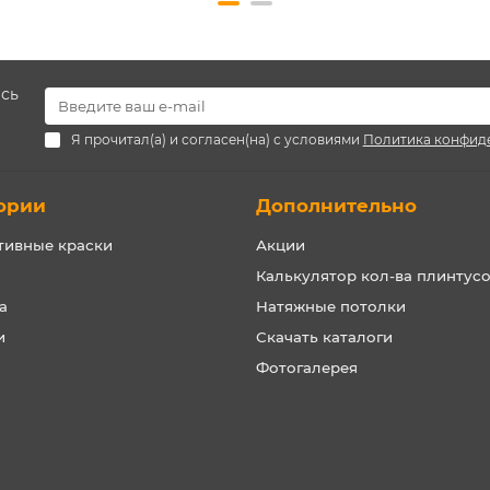
есь
Я прочитал(а) и согласен(на) с условиями
Политика конфид
ории
Дополнительно
тивные краски
Акции
Калькулятор кол-ва плинтус
а
Натяжные потолки
и
Скачать каталоги
Фотогалерея