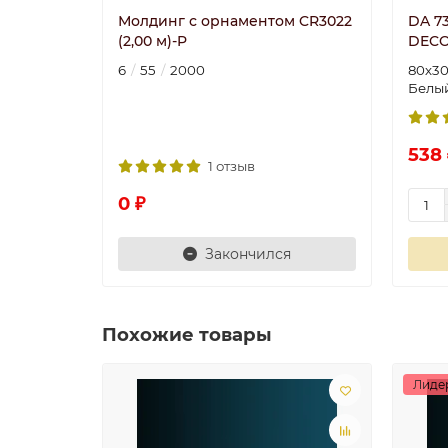
Молдинг с орнаментом CR3022
DA 73
(2,00 м)-P
DECO
6
55
2000
80х3
Белы
538 
1 отзыв
0 ₽
Закончился
Похожие товары
Лиде