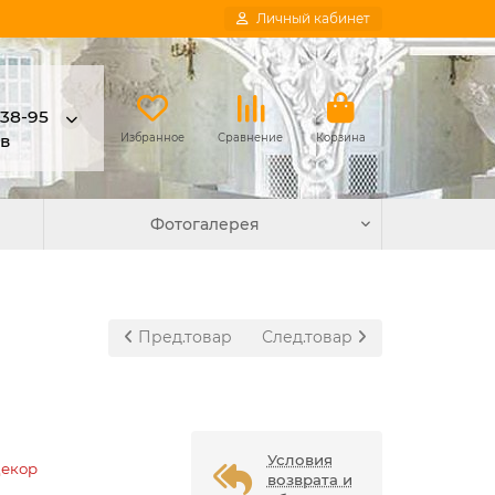
Личный кабинет
-38-95
в
Избранное
Сравнение
Корзина
Фотогалерея
Пред.товар
След.товар
Условия
Декор
возврата и