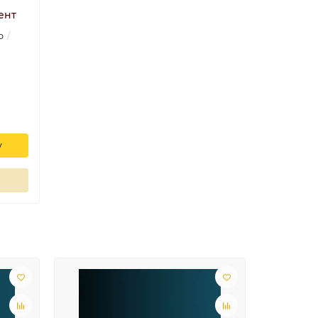
ент
р
у