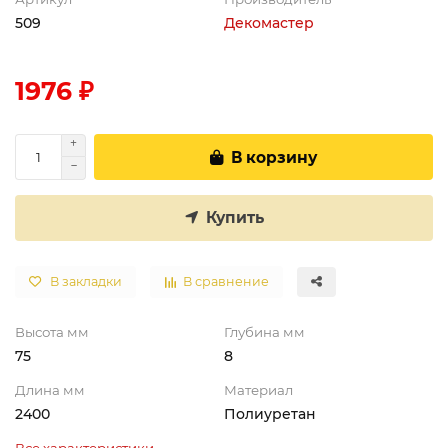
509
Декомастер
1976 ₽
В корзину
Купить
В закладки
В сравнение
Высота мм
Глубина мм
75
8
Длина мм
Материал
2400
Полиуретан