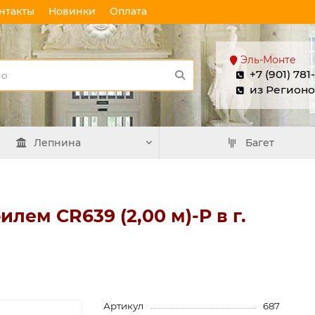
нтакты
Новинки
Оплата
Эль-Монте
+7 (901) 781
из Регионо
Лепнина
Багет
лем CR639 (2,00 м)-P в г.
Артикул
687