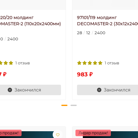
020/20 молдинг
97101/119 молдинг
MASTER-2 (110х20x2400мм)
DECOMASTER-2 (30x12x240
28
12
2400
10
2400
1 отзыв
1 отзыв
7 ₽
983 ₽
Закончился
Закончился
р продаж!
Лидер продаж!