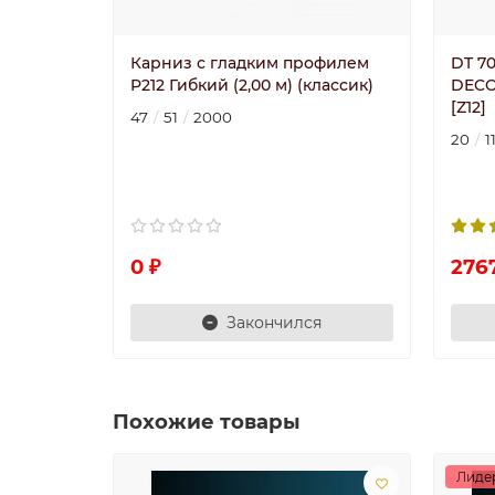
Карниз с гладким профилем
DT 7
P212 Гибкий (2,00 м) (классик)
DECO
[Z12]
47
51
2000
20
1
0 ₽
276
Закончился
Похожие товары
Лиде