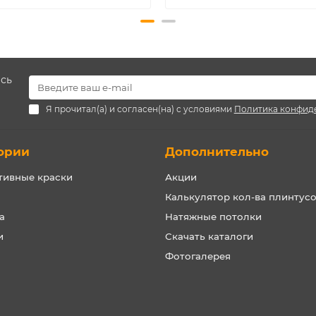
есь
Я прочитал(а) и согласен(на) с условиями
Политика конфид
ории
Дополнительно
тивные краски
Акции
Калькулятор кол-ва плинтус
а
Натяжные потолки
и
Скачать каталоги
Фотогалерея