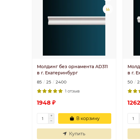
Молдинг без орнамента AD311
Молд
в г. Екатеринбург
в г. 
85
25
2400
50
2
1 отзыв
1948 ₽
1262
В корзину
Купить