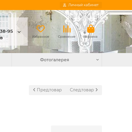
Личный кабинет
-38-95
в
Избранное
Сравнение
Корзина
Фотогалерея
Пред.товар
След.товар