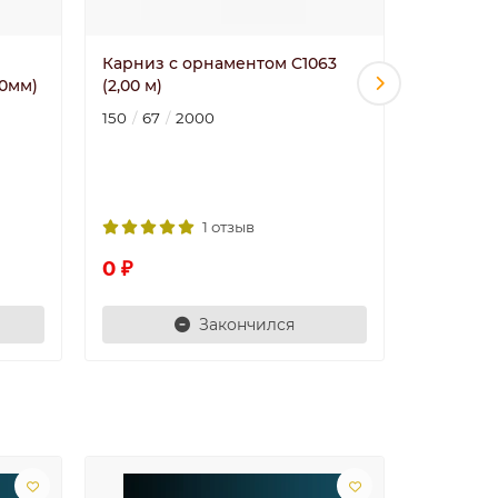
Карниз с орнаментом C1063
DM-0452/
0мм)
(2,00 м)
DECOMAS
81618]
150
67
2000
Полиуре
3746 ₽
1 отзыв
0 ₽
Закончился
Лидер пр