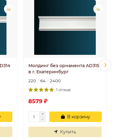
D314
Молдинг без орнамента AD315
Молдинг
в г. Екатеринбург
в г. Ека
220
64
2400
150
40
1 отзыв
8579 ₽
4131 ₽
у
В корзину
Купить