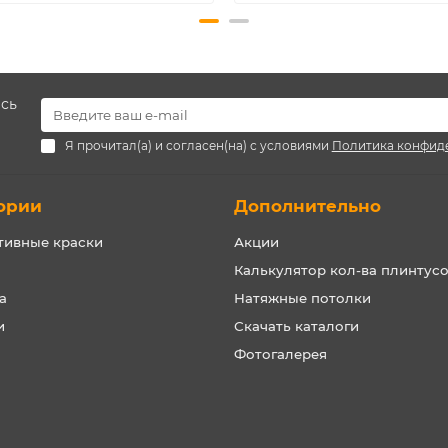
есь
Я прочитал(а) и согласен(на) с условиями
Политика конфид
ории
Дополнительно
тивные краски
Акции
Калькулятор кол-ва плинтус
а
Натяжные потолки
и
Скачать каталоги
Фотогалерея