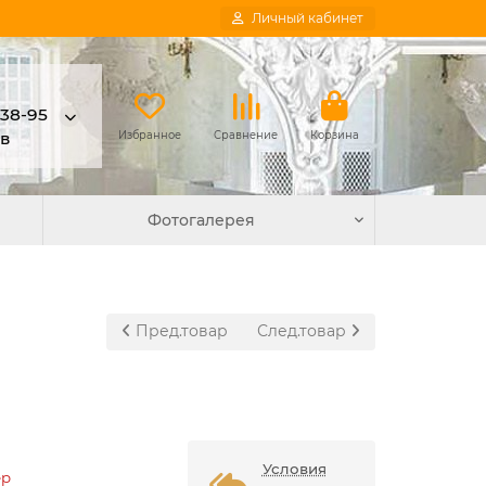
Личный кабинет
-38-95
в
Избранное
Сравнение
Корзина
Фотогалерея
Пред.товар
След.товар
Условия
ер