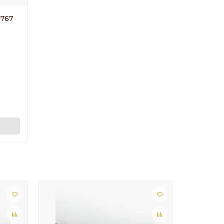
-767
Лидер пр