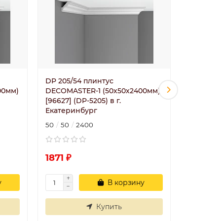
DP 205/54 плинтус
DP 217/1
00мм)
DECOMASTER-1 (50х50х2400мм)
DECOMAS
[96627] (DP-5205) в г.
(145х110х
Екатеринбург
Екатери
50
50
2400
145
105
1871 ₽
4901 ₽
у
В корзину
Купить