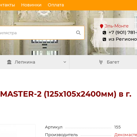
нтакты
Новинки
Оплата
Эль-Монте
+7 (901) 781
из Регионо
Лепнина
Багет
MASTER-2 (125х105x2400мм) в г.
Артикул
155
Производитель
Декомаст