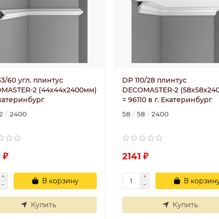
3/60 угл. плинтус
DP 110/28 плинтус
MASTER-2 (44х44х2400мм)
DECOMASTER-2 (58х58х24
Екатеринбург
= 96110 в г. Екатеринбург
2
2400
58
58
2400
 ₽
2141 ₽
В корзину
В корзин
Купить
Купить