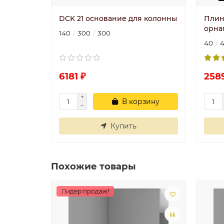
DCK 21 основание для колонны
Плин
орна
140
300
300
40
6181 ₽
258
В корзину
Купить
Похожие товары
Лидер продаж!