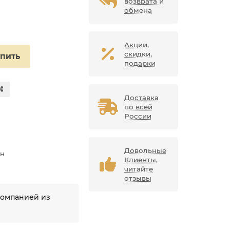
возврата и
обмена
Акции,
скидки,
упить
подарки
Доставка
по всей
России
Довольные
ан
Клиенты,
читайте
отзывы
компанией из