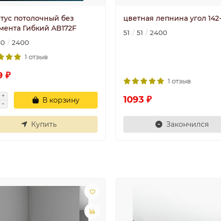
тус потолочный без
цветная лепнина угол 142
мента Гибкий AB172F
51
51
2400
40
2400
1 отзыв
9 ₽
1 отзыв
1093 ₽
В корзину
Купить
Закончился