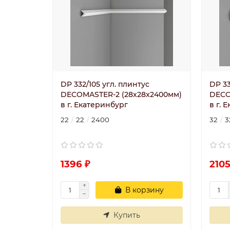
DP 332/105 угл. плинтус
DP 33
DECOMASTER-2 (28х28x2400мм)
DECO
в г. Екатеринбург
в г. 
22
22
2400
32
3
1396 ₽
2105
В корзину
Купить