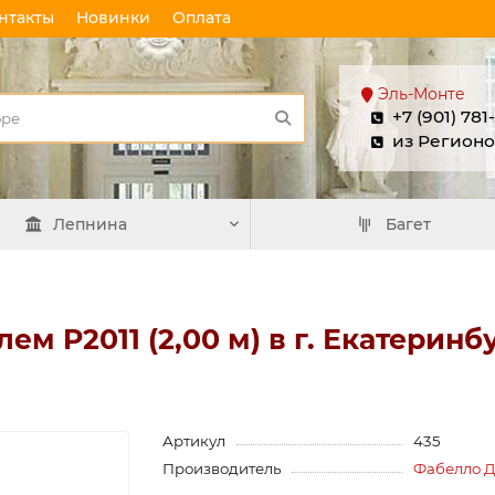
нтакты
Новинки
Оплата
Эль-Монте
+7 (901) 781
из Регионо
Лепнина
Багет
м P2011 (2,00 м) в г. Екатеринб
Артикул
435
Производитель
Фабелло 