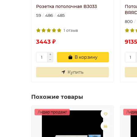
Розетка потолочная B3033
Пото
BRRD
59
486
485
800
1 отзыв
3443 ₽
9135
В корзину
Купить
Похожие товары
Лидер продаж!
Лиде