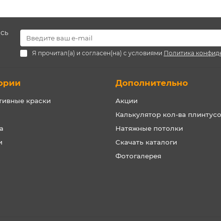
есь
Я прочитал(а) и согласен(на) с условиями
Политика конфид
ории
Дополнительно
тивные краски
Акции
Калькулятор кол-ва плинтус
а
Натяжные потолки
и
Скачать каталоги
Фотогалерея