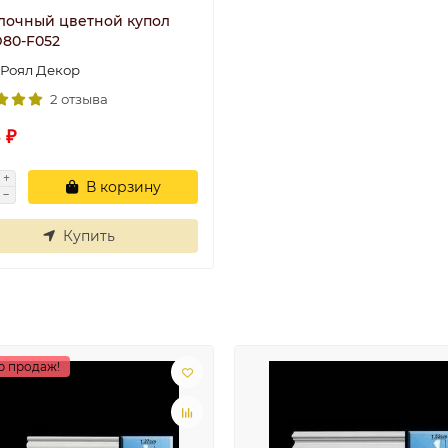
лочный цветной купол
80-F052
Роял Декор
2 отзыва
 ₽
В корзину
Купить
р продаж!