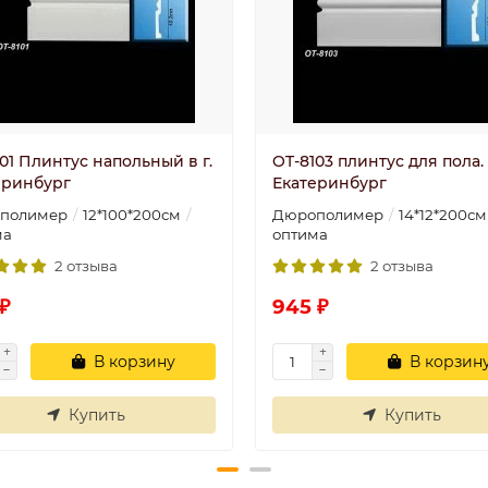
01 Плинтус напольный в г.
OT-8103 плинтус для пола. в
еринбург
Екатеринбург
полимер
12*100*200см
Дюрополимер
14*12*200см
ма
оптима
2 отзыва
2 отзыва
₽
945 ₽
В корзину
В корзин
Купить
Купить