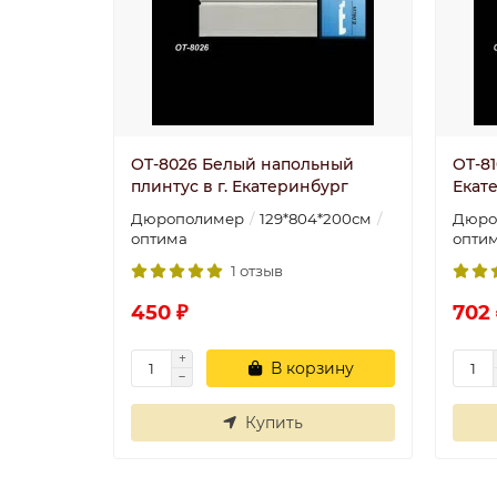
OT-8026 Белый напольный
OT-81
плинтус в г. Екатеринбург
Екат
Дюрополимер
129*804*200см
Дюро
оптима
опти
1 отзыв
450 ₽
702 
В корзину
Купить