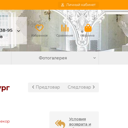
Личный кабинет
-38-95
в
Избранное
Сравнение
Корзина
Фотогалерея
ург
Пред.товар
След.товар
Условия
Декор
возврата и