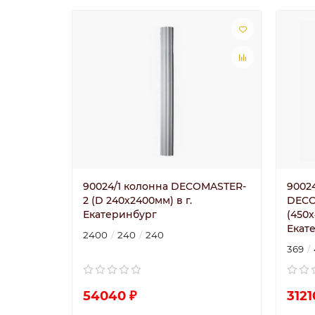
90024/1 колонна DECOMASTER-
90024
2 (D 240х2400мм) в г.
DECO
Екатеринбург
(450х
Екат
2400
240
240
369
54040 ₽
3121