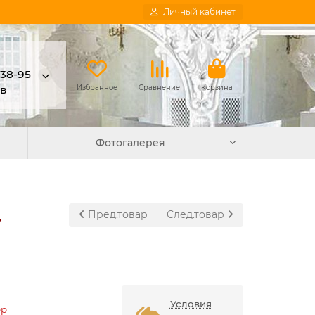
Личный кабинет
-38-95
в
Избранное
Сравнение
Корзина
Фотогалерея
.
Пред.товар
След.товар
Условия
ер