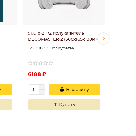
90018-2H/2 полукапитель
90024-1H
DECOMASTER-2 (360х165х180мм)
DECOMA
(450х365
125
180
Полиуретан
365
225
6188 ₽
15282 
у
В корзину
Купить