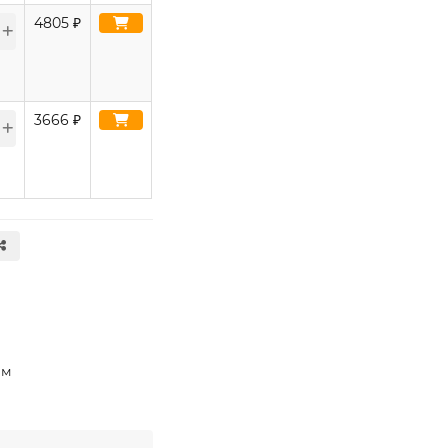
4805
₽
3666
₽
мм