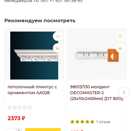
менеджеров по тел: +7 901 781-38-95
Рекомендуем посмотреть
потолочный плинтус с
98013/130 молдинг
орнаментом AA028
DECOMASTER-2
(25х10х2400мм) [DT 8013]
2373 ₽
1 отзыв