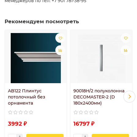
менеджеров по тел: +7 901 781-38-95
Рекомендуем посмотреть
AB122 Плинтус
90018H/2 полуколонна
потолочный без
DECOMASTER-2 (D
орнамента
180х2400мм)
3992 ₽
16797 ₽